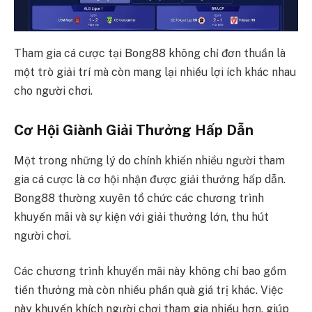
Tham gia cá cược tại Bong88 không chỉ đơn thuần là
một trò giải trí mà còn mang lại nhiều lợi ích khác nhau
cho người chơi.
Cơ Hội Giành Giải Thưởng Hấp Dẫn
Một trong những lý do chính khiến nhiều người tham
gia cá cược là cơ hội nhận được giải thưởng hấp dẫn.
Bong88 thường xuyên tổ chức các chương trình
khuyến mãi và sự kiện với giải thưởng lớn, thu hút
người chơi.
Các chương trình khuyến mãi này không chỉ bao gồm
tiền thưởng mà còn nhiều phần quà giá trị khác. Việc
này khuyến khích người chơi tham gia nhiều hơn, giúp