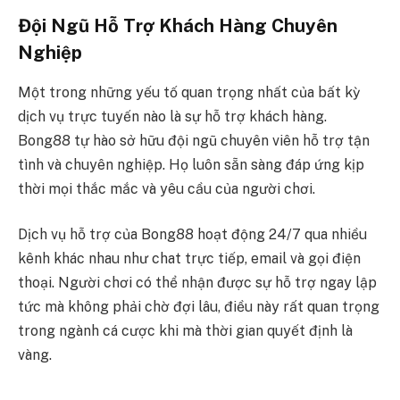
Đội Ngũ Hỗ Trợ Khách Hàng Chuyên
Nghiệp
Một trong những yếu tố quan trọng nhất của bất kỳ
dịch vụ trực tuyến nào là sự hỗ trợ khách hàng.
Bong88 tự hào sở hữu đội ngũ chuyên viên hỗ trợ tận
tình và chuyên nghiệp. Họ luôn sẵn sàng đáp ứng kịp
thời mọi thắc mắc và yêu cầu của người chơi.
Dịch vụ hỗ trợ của Bong88 hoạt động 24/7 qua nhiều
kênh khác nhau như chat trực tiếp, email và gọi điện
thoại. Người chơi có thể nhận được sự hỗ trợ ngay lập
tức mà không phải chờ đợi lâu, điều này rất quan trọng
trong ngành cá cược khi mà thời gian quyết định là
vàng.