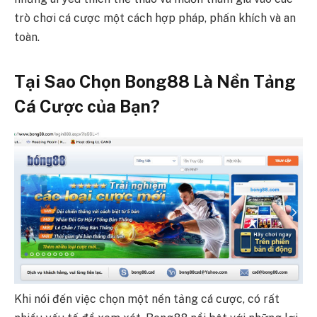
trò chơi cá cược một cách hợp pháp, phấn khích và an
toàn.
Tại Sao Chọn Bong88 Là Nền Tảng
Cá Cược của Bạn?
Khi nói đến việc chọn một nền tảng cá cược, có rất