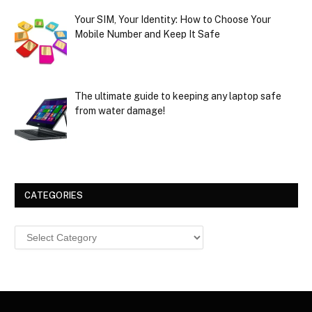
Your SIM, Your Identity: How to Choose Your
Mobile Number and Keep It Safe
The ultimate guide to keeping any laptop safe
from water damage!
CATEGORIES
Categories