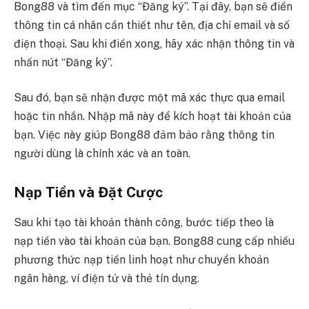
Bong88 và tìm đến mục “Đăng ký”. Tại đây, bạn sẽ điền
thông tin cá nhân cần thiết như tên, địa chỉ email và số
điện thoại. Sau khi điền xong, hãy xác nhận thông tin và
nhấn nút “Đăng ký”.
Sau đó, bạn sẽ nhận được một mã xác thực qua email
hoặc tin nhắn. Nhập mã này để kích hoạt tài khoản của
bạn. Việc này giúp Bong88 đảm bảo rằng thông tin
người dùng là chính xác và an toàn.
Nạp Tiền và Đặt Cược
Sau khi tạo tài khoản thành công, bước tiếp theo là
nạp tiền vào tài khoản của bạn. Bong88 cung cấp nhiều
phương thức nạp tiền linh hoạt như chuyển khoản
ngân hàng, ví điện tử và thẻ tín dụng.