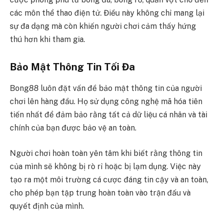
các môn thể thao điện tử. Điều này không chỉ mang lại
sự đa dạng mà còn khiến người chơi cảm thấy hứng
thú hơn khi tham gia.
Bảo Mật Thông Tin Tối Đa
Bong88 luôn đặt vấn đề bảo mật thông tin của người
chơi lên hàng đầu. Họ sử dụng công nghệ mã hóa tiên
tiến nhất để đảm bảo rằng tất cả dữ liệu cá nhân và tài
chính của bạn được bảo vệ an toàn.
Người chơi hoàn toàn yên tâm khi biết rằng thông tin
của mình sẽ không bị rò rỉ hoặc bị lạm dụng. Việc này
tạo ra một môi trường cá cược đáng tin cậy và an toàn,
cho phép bạn tập trung hoàn toàn vào trận đấu và
quyết định của mình.