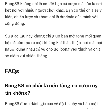
Bong88 không chỉ là nơi để bạn cá cược mà còn là nơi
kết nối với nhiều người chơi khác. Bạn có thể chia sẻ ý
kiến, chiến lược và thậm chí là dự đoán của mình với
cộng đồng.
Sự giao lưu này không chỉ giúp bạn mở rộng mối quan
hệ mà còn tạo ra một không khí thân thiện, nơi mà mọi
người cùng nhau cổ vũ cho đội bóng yêu thích và chia
sẻ niềm vui chiến thắng.
FAQs
Bong88 có phải là nền tảng cá cược uy
tín không?
Bong88 được đánh giá cao về độ tin cậy và bảo mật