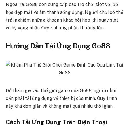
Ngoài ra, Go88 còn cung cấp các trò chơi slot với đồ
họa đẹp mắt và âm thanh sống động. Người chơi có thể
trải nghiệm những khoảnh khắc hồi hộp khi quay slot
và hy vọng nhận được những phần thưởng lớn.
Hướng Dẫn Tải Ứng Dụng Go88
Để tham gia vào thế giới game của Go88, người chơi
cần phải tải ứng dụng về thiết bị của mình. Quy trình
này khá đơn giản và không mất quá nhiều thời gian.
Cách Tải Ứng Dụng Trên Điện Thoại