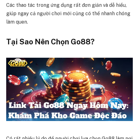
Các thao tác trong ứng dụng rất đơn giản và dễ hiểu,
giúp ngay cả người chơi mới cũng có thể nhanh chóng
làm quen.
Tại Sao Nên Chọn Go88?
Có rất nhiều lý do để người chơi lựa chọn Go88 làm nơi