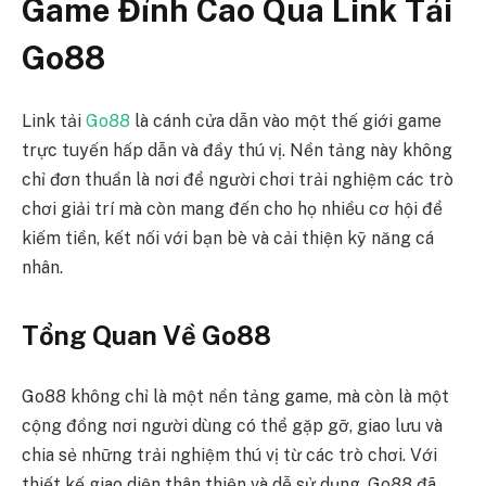
Game Đỉnh Cao Qua Link Tải
Go88
Link tải
Go88
là cánh cửa dẫn vào một thế giới game
trực tuyến hấp dẫn và đầy thú vị. Nền tảng này không
chỉ đơn thuần là nơi để người chơi trải nghiệm các trò
chơi giải trí mà còn mang đến cho họ nhiều cơ hội để
kiếm tiền, kết nối với bạn bè và cải thiện kỹ năng cá
nhân.
Tổng Quan Về Go88
Go88 không chỉ là một nền tảng game, mà còn là một
cộng đồng nơi người dùng có thể gặp gỡ, giao lưu và
chia sẻ những trải nghiệm thú vị từ các trò chơi. Với
thiết kế giao diện thân thiện và dễ sử dụng, Go88 đã