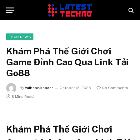
TECH NEWS
Khám Phá Thế Giới Chơi
Game Đỉnh Cao Qua Link Tải
Go88
By
vaibhav-kapoor
October 18, 2023
No Comments
8 Mins Read
Khám Phá Thế Giới Chơi