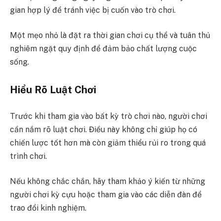
gian hợp lý để tránh việc bị cuốn vào trò chơi.
Một mẹo nhỏ là đặt ra thời gian chơi cụ thể và tuân thủ
nghiêm ngặt quy định để đảm bảo chất lượng cuộc
sống.
Hiểu Rõ Luật Chơi
Trước khi tham gia vào bất kỳ trò chơi nào, người chơi
cần nắm rõ luật chơi. Điều này không chỉ giúp họ có
chiến lược tốt hơn mà còn giảm thiểu rủi ro trong quá
trình chơi.
Nếu không chắc chắn, hãy tham khảo ý kiến từ những
người chơi kỳ cựu hoặc tham gia vào các diễn đàn để
trao đổi kinh nghiệm.