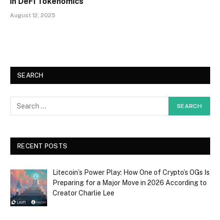
in DeFi Tokenomics
August 12, 2025
SEARCH
RECENT POSTS
Litecoin’s Power Play: How One of Crypto’s OGs Is
Preparing for a Major Move in 2026 According to
Creator Charlie Lee