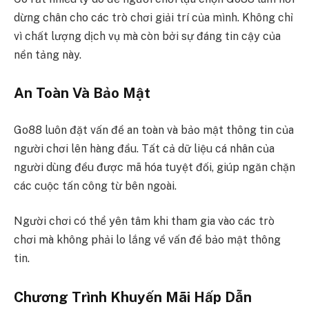
dừng chân cho các trò chơi giải trí của mình. Không chỉ
vì chất lượng dịch vụ mà còn bởi sự đáng tin cậy của
nền tảng này.
An Toàn Và Bảo Mật
Go88 luôn đặt vấn đề an toàn và bảo mật thông tin của
người chơi lên hàng đầu. Tất cả dữ liệu cá nhân của
người dùng đều được mã hóa tuyệt đối, giúp ngăn chặn
các cuộc tấn công từ bên ngoài.
Người chơi có thể yên tâm khi tham gia vào các trò
chơi mà không phải lo lắng về vấn đề bảo mật thông
tin.
Chương Trình Khuyến Mãi Hấp Dẫn