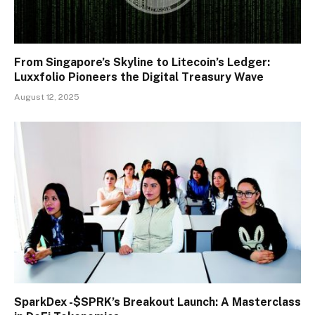
From Singapore’s Skyline to Litecoin’s Ledger:
Luxxfolio Pioneers the Digital Treasury Wave
August 12, 2025
SparkDex -$SPRK’s Breakout Launch: A Masterclass