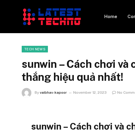
Home
Con
TECH NEWS
sunwin – Cách chơi và 
thắng hiệu quả nhất!
By
vaibhav-kapoor
November 12, 2023
No Comm
sunwin – Cách chơi và c