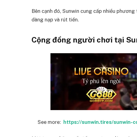
Bên cạnh đó, Sunwin cung cấp nhiều phương t
dàng nạp và rút tiền.
Cộng đồng người chơi tại S
See more:
https://sunwin.tires/sunwin-c