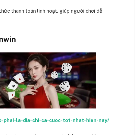
hức thanh toán linh hoạt, giúp người chơi dễ
unwin
o-phai-la-dia-chi-ca-cuoc-tot-nhat-hien-nay/