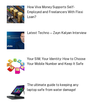
How Viva Money Supports Self-
Employed and Freelancers With Flexi
Loan?
Latest Techno — Zayn Kalyan Interview
Your SIM, Your Identity: How to Choose
Your Mobile Number and Keep It Safe
The ultimate guide to keeping any
laptop safe from water damage!