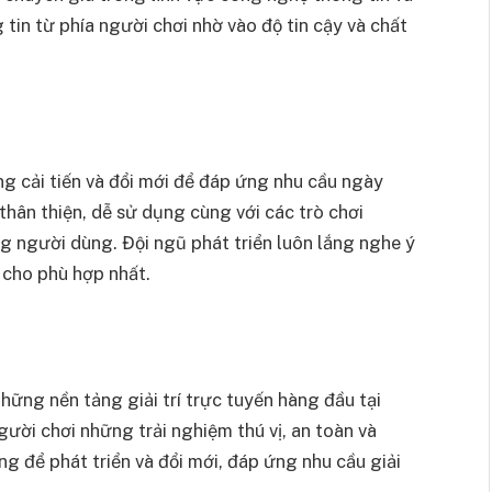
 tin từ phía người chơi nhờ vào độ tin cậy và chất
 cải tiến và đổi mới để đáp ứng nhu cầu ngày
thân thiện, dễ sử dụng cùng với các trò chơi
g người dùng. Đội ngũ phát triển luôn lắng nghe ý
 cho phù hợp nhất.
hững nền tảng giải trí trực tuyến hàng đầu tại
ời chơi những trải nghiệm thú vị, an toàn và
 để phát triển và đổi mới, đáp ứng nhu cầu giải