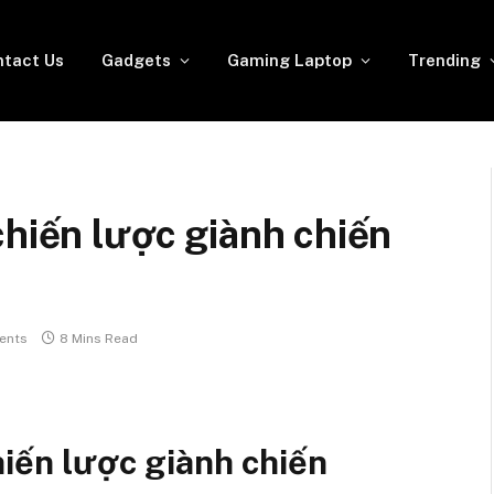
tact Us
Gadgets
Gaming Laptop
Trending
chiến lược giành chiến
ents
8 Mins Read
hiến lược giành chiến