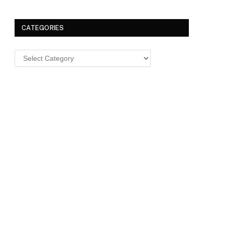
CATEGORIES
Categories